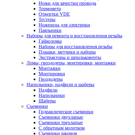
Ножи для зачистки провода
Термометр
Отвертки VDE
Тестеры
Ножницы для электрики
Паяльники
Наборы для ремонта и восстановления резьбы
Гайколомы
Наборы для восстановления резьбы
Плашки, метчики и наборы
Экстракторы и шпильковерты
Ломы, гвоздодеры, монтировки, монтажки
Монтажки
Монтировки
Гвоздодеры
Напильники, надфили и шаберы
Надфили
Напильники
Шаберы
Съемники
Гидравлические съемники
Съемники двухлапые
Съемники трехлапые
С обратным молотком
Съемники шкивов