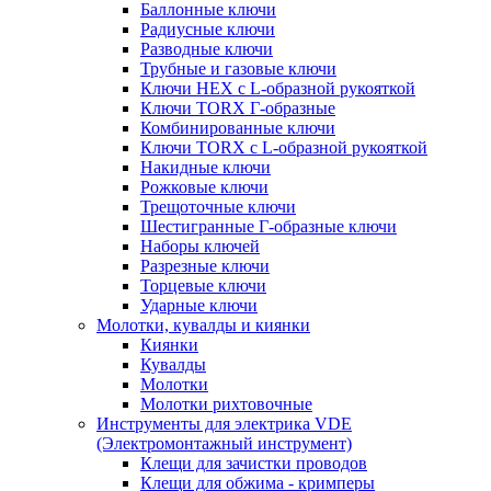
Баллонные ключи
Радиусные ключи
Разводные ключи
Трубные и газовые ключи
Ключи HEX с L-образной рукояткой
Ключи TORX Г-образные
Комбинированные ключи
Ключи TORX с L-образной рукояткой
Накидные ключи
Рожковые ключи
Трещоточные ключи
Шестигранные Г-образные ключи
Наборы ключей
Разрезные ключи
Торцевые ключи
Ударные ключи
Молотки, кувалды и киянки
Киянки
Кувалды
Молотки
Молотки рихтовочные
Инструменты для электрика VDE
(Электромонтажный инструмент)
Клещи для зачистки проводов
Клещи для обжима - кримперы