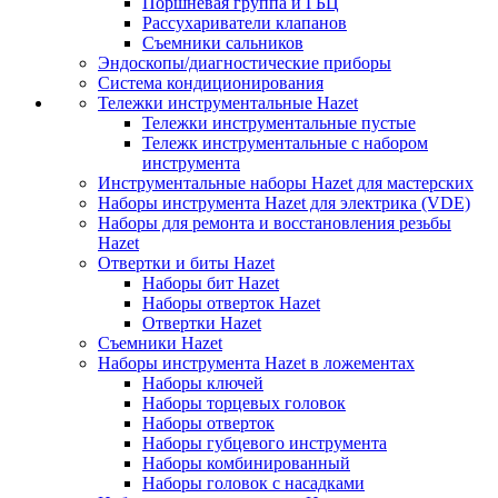
Поршневая группа и ГБЦ
Рассухариватели клапанов
Съемники сальников
Эндоскопы/диагностические приборы
Система кондиционирования
Тележки инструментальные Hazet
Тележки инструментальные пустые
Тележк инструментальные с набором
инструмента
Инструментальные наборы Hazet для мастерских
Наборы инструмента Hazet для электрика (VDE)
Наборы для ремонта и восстановления резьбы
Hazet
Отвертки и биты Hazet
Наборы бит Hazet
Наборы отверток Hazet
Отвертки Hazet
Съемники Hazet
Наборы инструмента Hazet в ложементах
Наборы ключей
Наборы торцевых головок
Наборы отверток
Наборы губцевого инструмента
Наборы комбинированный
Наборы головок с насадками