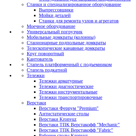
Станки и специализированное оборудование
Выпрессовщики
Мойки деталей
Станки для ремонта узлов и агрегатов
Моечное оборудование
Универсальный погрузчик
Мобильные домкраты (колонны)
Стационарные подпольные домкраты
Телескопические канавные домкраты
Круг поворотный
Кантователь
Стапель платформенный с подъемником
Стапель подкатной
Тележки
Тележки арматурные
Тележки диагностические
Тележки инструментальные
Тележки транспортировочные
Верстаки
Верстаки Феррум "Premium"
Антистатические столы
Верстаки Kronvuz
Верстаки ТПК Верстакофф "Mechanic"
Верстаки ТПК Верстакофф "Fabric"
Рабочие столы Kronvuz