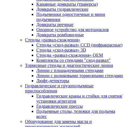
Канавные домкраты (траверсы)
Домкраты гидравлические
Подъемники одностоечные и мини
подъемники
Домкраты реечные
Опорное устройство для мотоциклов
Домкраты ромбовидные
Стенды «развал-схождения»
Стенды «сход-развал» CCD (инфракрасные)
Стенды «сход-развал» 3D
Стенды «развал-схождения» ОЕМ
Комплекты со стендами "сход-развал"
Тормозные стенды и диагностические линии
Линии с площадочными стендами
Линии с роликовыми тормозными стендами
Люфт-детекторы
Гидравлические и грузоподъемные
приспособления
Гидравлические краны и стойки для снятия/
установки агрегатов
Гидравлические прессы
Подъемные столы, тележки для подъема
колес
Оборудование для замены масла и
технологических жидкостей