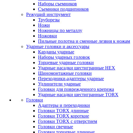
Наборы съемников
Съемники подшипников
Режущий инструмент
Труборезы
Ножи
Ножницы по металлу
Ножовки
Пильные полотна и сменные лезвия к ножам
Ударные головки и аксессуары
Карданы ударные
Наборы ударных головок
Торцевые ударные головки
Ударные насадки шестигранные HEX
Шиномонтажные головки
Переходники-адаптеры ударные
Удлинители ударные
Головки для поврежденного крепежа
Ударные насадки шестигранные TORX
Головки
Адаптеры и переходники
Головки TORX длинные
Головки TORX короткие
Головки TORX с отверстием
Головки свечные
Головки торцевые длинные