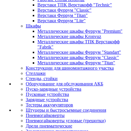
Верстаки ТПК Верстакофф "Technic"
Верстаки Феррум "Classic"
Верстаки Феррум "Titan"
Верстаки Феррум "Lite"
Шкафы
Металлические шкафы Феррум "Premium"
Металлические шкафы Kronvuz
Металлические шкафы ТПК Верстакофф
"Fabrik"
Металлические шкафы Феррум "Standart"
Металлические шкафы Феррум "Classic"
Металлические шкафы Феррум "Titan"
Конструкции для шиномонтажного участка
Стеллажи
Стенды, стойки
Оборудование для обслуживания АКБ
Пуско-зарядные устройства
Пусковые устройства
Зарядные устройства
Тестеры аккумуляторов
Штуцеры и быстросъемные соединения
Пневмогайковерты
Пневмогайковерты угловые (трещотки)
Дрели пневматические