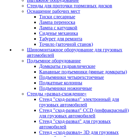
Вытяжное оборудование
Стенды для проточки тормозных дисков
Оснащение рабочих мест
Тиски слесарные
Лампа переноска
Лампа с катушкой
Сиденье механика
Табурет для ремонта
Точило (заточной станок)
Шиномонтажное оборудование для грузовых
автомобилей
Подъемное оборудование
Домкраты гидравлические
Канавные подъемники (ямные домкраты)
Подъемники четырехстоечные
Подкатные колонны
Подъемники ножничные
Стенды «развал-схождение»
Стенд "сход-развал" электронный для
грузовых автомобилей
Стенд "сход-развал" CCD (инфракрасный)
для грузовых автомобилей
Стенд "сход-развал" для грузовых
автомобилей
Стенд «сход-развал» 3D для грузовых