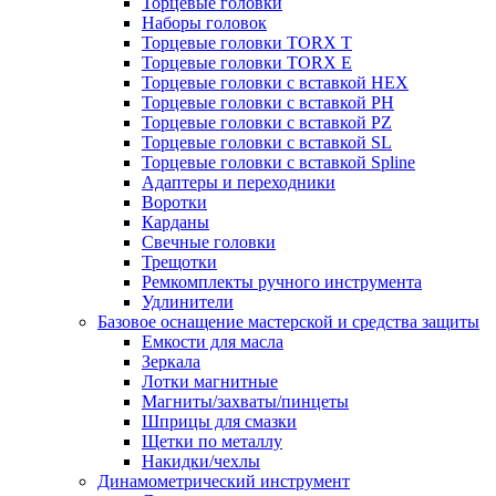
Торцевые головки
Наборы головок
Торцевые головки TORX T
Торцевые головки TORX Е
Торцевые головки с вставкой HEX
Торцевые головки с вставкой PH
Торцевые головки с вставкой PZ
Торцевые головки с вставкой SL
Торцевые головки с вставкой Spline
Адаптеры и переходники
Воротки
Карданы
Свечные головки
Трещотки
Ремкомплекты ручного инструмента
Удлинители
Базовое оснащение мастерской и средства защиты
Емкости для масла
Зеркала
Лотки магнитные
Магниты/захваты/пинцеты
Шприцы для смазки
Щетки по металлу
Накидки/чехлы
Динамометрический инструмент