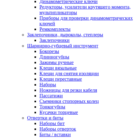
Динамометрические ключи
Редукторы, усилители крутящего момента,
мультипликаторы
Приборы для проверки динамометрических
ключей
Ремкомплекты
Заклепочники, дыроколы, степлеры
Заклепочники
Шарнирно-губцевый инструмент
Бокорезы
Длинногубцы
Зажимы ручные
Клещи вязальные
Клещи для снятия изоляции
Клещи переставные
Наборы
Ножницы для резки кабеля
Пассатижи
Съемники стопорных колец
Тонкогубцы
Кусачки торцевые
Отвертки и биты
Наборы бит
Наборы отверток
Биты / вставки