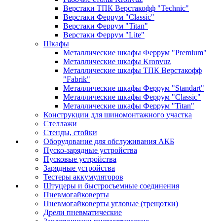
Верстаки ТПК Верстакофф "Technic"
Верстаки Феррум "Classic"
Верстаки Феррум "Titan"
Верстаки Феррум "Lite"
Шкафы
Металлические шкафы Феррум "Premium"
Металлические шкафы Kronvuz
Металлические шкафы ТПК Верстакофф
"Fabrik"
Металлические шкафы Феррум "Standart"
Металлические шкафы Феррум "Classic"
Металлические шкафы Феррум "Titan"
Конструкции для шиномонтажного участка
Стеллажи
Стенды, стойки
Оборудование для обслуживания АКБ
Пуско-зарядные устройства
Пусковые устройства
Зарядные устройства
Тестеры аккумуляторов
Штуцеры и быстросъемные соединения
Пневмогайковерты
Пневмогайковерты угловые (трещотки)
Дрели пневматические