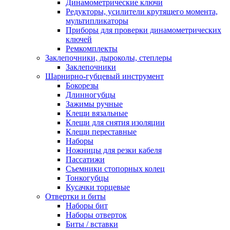
Динамометрические ключи
Редукторы, усилители крутящего момента,
мультипликаторы
Приборы для проверки динамометрических
ключей
Ремкомплекты
Заклепочники, дыроколы, степлеры
Заклепочники
Шарнирно-губцевый инструмент
Бокорезы
Длинногубцы
Зажимы ручные
Клещи вязальные
Клещи для снятия изоляции
Клещи переставные
Наборы
Ножницы для резки кабеля
Пассатижи
Съемники стопорных колец
Тонкогубцы
Кусачки торцевые
Отвертки и биты
Наборы бит
Наборы отверток
Биты / вставки