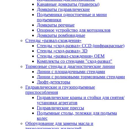
Канавные домкраты (траверсы)
Домкраты гидравлические
Подъемники одностоечные и мини
подъемники
Домкраты реечные
Опорное устройство для мотоциклов
Домкраты ромбовидные
Стенды «развал-схождения»
Стенды «сход-развал» CCD (инфракрасные)
Стенды «сход-развал» 3D
Стенды «развал-схождения» ОЕМ
Комплекты со стендами "сход-развал"
Тормозные стенды и диагностические линии
Линии с площадочными стендами
Линии с роликовыми тормозными стендами
Люфт-детекторы
Гидравлические и грузоподъемные
приспособления
Гидравлические краны и стойки для снятия/
установки агрегатов
Гидравлические прессы
Подъемные столы, тележки для подъема
колес
Оборудование для замены масла и
технологических жидкостей