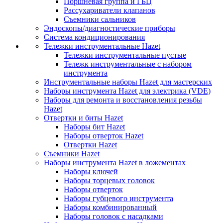
Поршневая группа и ГБЦ
Рассухариватели клапанов
Съемники сальников
Эндоскопы/диагностические приборы
Система кондиционирования
Тележки инструментальные Hazet
Тележки инструментальные пустые
Тележк инструментальные с набором
инструмента
Инструментальные наборы Hazet для мастерских
Наборы инструмента Hazet для электрика (VDE)
Наборы для ремонта и восстановления резьбы
Hazet
Отвертки и биты Hazet
Наборы бит Hazet
Наборы отверток Hazet
Отвертки Hazet
Съемники Hazet
Наборы инструмента Hazet в ложементах
Наборы ключей
Наборы торцевых головок
Наборы отверток
Наборы губцевого инструмента
Наборы комбинированный
Наборы головок с насадками