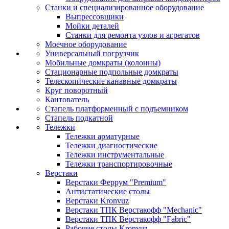
Станки и специализированное оборудование
Выпрессовщики
Мойки деталей
Станки для ремонта узлов и агрегатов
Моечное оборудование
Универсальный погрузчик
Мобильные домкраты (колонны)
Стационарные подпольные домкраты
Телескопические канавные домкраты
Круг поворотный
Кантователь
Стапель платформенный с подъемником
Стапель подкатной
Тележки
Тележки арматурные
Тележки диагностические
Тележки инструментальные
Тележки транспортировочные
Верстаки
Верстаки Феррум "Premium"
Антистатические столы
Верстаки Kronvuz
Верстаки ТПК Верстакофф "Mechanic"
Верстаки ТПК Верстакофф "Fabric"
Рабочие столы Kronvuz