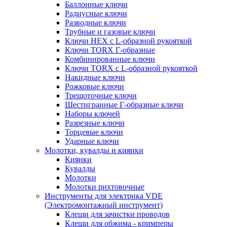
Баллонные ключи
Радиусные ключи
Разводные ключи
Трубные и газовые ключи
Ключи HEX с L-образной рукояткой
Ключи TORX Г-образные
Комбинированные ключи
Ключи TORX с L-образной рукояткой
Накидные ключи
Рожковые ключи
Трещоточные ключи
Шестигранные Г-образные ключи
Наборы ключей
Разрезные ключи
Торцевые ключи
Ударные ключи
Молотки, кувалды и киянки
Киянки
Кувалды
Молотки
Молотки рихтовочные
Инструменты для электрика VDE
(Электромонтажный инструмент)
Клещи для зачистки проводов
Клещи для обжима - кримперы