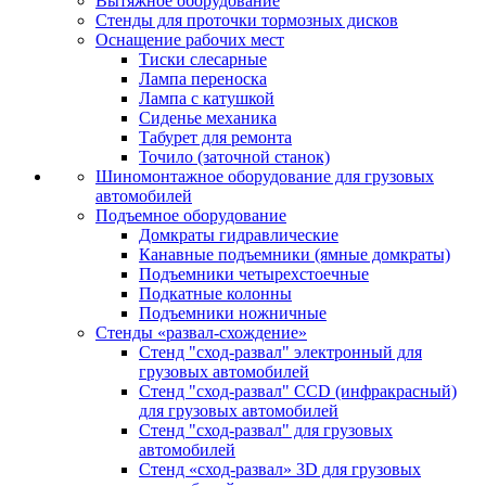
Вытяжное оборудование
Стенды для проточки тормозных дисков
Оснащение рабочих мест
Тиски слесарные
Лампа переноска
Лампа с катушкой
Сиденье механика
Табурет для ремонта
Точило (заточной станок)
Шиномонтажное оборудование для грузовых
автомобилей
Подъемное оборудование
Домкраты гидравлические
Канавные подъемники (ямные домкраты)
Подъемники четырехстоечные
Подкатные колонны
Подъемники ножничные
Стенды «развал-схождение»
Стенд "сход-развал" электронный для
грузовых автомобилей
Стенд "сход-развал" CCD (инфракрасный)
для грузовых автомобилей
Стенд "сход-развал" для грузовых
автомобилей
Стенд «сход-развал» 3D для грузовых