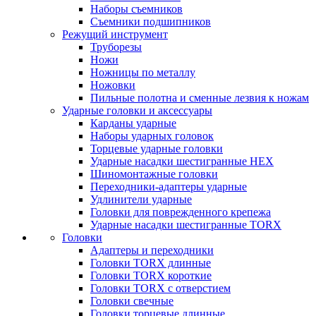
Наборы съемников
Съемники подшипников
Режущий инструмент
Труборезы
Ножи
Ножницы по металлу
Ножовки
Пильные полотна и сменные лезвия к ножам
Ударные головки и аксессуары
Карданы ударные
Наборы ударных головок
Торцевые ударные головки
Ударные насадки шестигранные HEX
Шиномонтажные головки
Переходники-адаптеры ударные
Удлинители ударные
Головки для поврежденного крепежа
Ударные насадки шестигранные TORX
Головки
Адаптеры и переходники
Головки TORX длинные
Головки TORX короткие
Головки TORX с отверстием
Головки свечные
Головки торцевые длинные