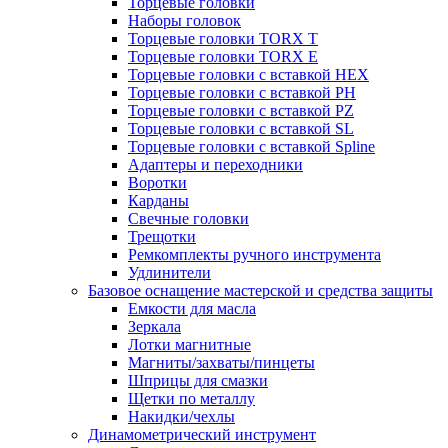
Торцевые головки
Наборы головок
Торцевые головки TORX T
Торцевые головки TORX Е
Торцевые головки с вставкой HEX
Торцевые головки с вставкой PH
Торцевые головки с вставкой PZ
Торцевые головки с вставкой SL
Торцевые головки с вставкой Spline
Адаптеры и переходники
Воротки
Карданы
Свечные головки
Трещотки
Ремкомплекты ручного инструмента
Удлинители
Базовое оснащение мастерской и средства защиты
Емкости для масла
Зеркала
Лотки магнитные
Магниты/захваты/пинцеты
Шприцы для смазки
Щетки по металлу
Накидки/чехлы
Динамометрический инструмент